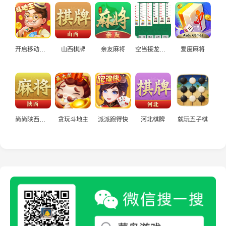
开启移动端斗地主
山西棋牌
亲友麻将
空当接龙经典休闲
爱度麻将
尚尚陕西麻将
贪玩斗地主
派派跑得快
河北棋牌
就玩五子棋