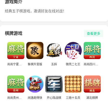
游戏简介
经典五子棋游戏，邀请好友在线对战！
棋牌游戏
查看更多
尚尚宁夏麻将
象棋升变版
五斜
微壳二七王
尚尚四川麻将
尚尚贵州麻将
闲逸跑得快
开心陆战棋
三炮十五兵
湖北棋牌