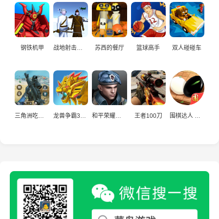
钢铁机甲
战地射击模拟
苏西的餐厅
篮球高手
双人碰碰车
三角洲吃鸡精英
龙兽争霸3猛禽小队
和平荣耀荒野吃鸡
王者100刀
围棋达人 经典对战