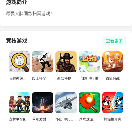
游戏简介
最强大脑同款扫雷游戏！
竞技游戏
查看更多
我眼神贼好儿2
废土摸金小队
西部慢枪手
创意飞行棋
猫鼠对战
森林生存99天
星舰发射模拟器
怀旧飞机大作战
乒乓球游戏大作战
熊猫格斗家