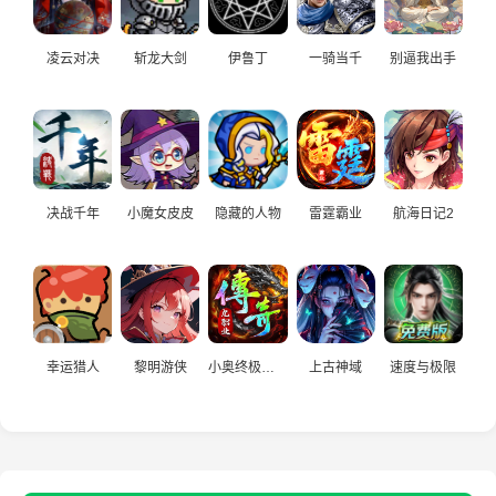
凌云对决
斩龙大剑
伊鲁丁
一骑当千
别逼我出手
决战千年
小魔女皮皮
隐藏的人物
雷霆霸业
航海日记2
幸运猎人
黎明游侠
小奥终极狂飙：竞赛版
上古神域
速度与极限