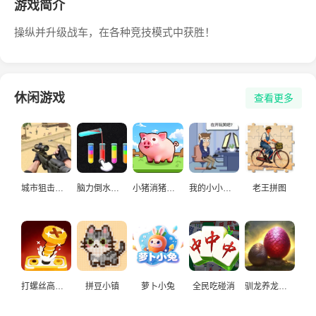
游戏简介
操纵并升级战车，在各种竞技模式中获胜！
休闲游戏
查看更多
城市狙击手游戏
脑力倒水挑战
小猪消猪猪游戏
我的小小人生
老王拼图
打螺丝高手益智游戏
拼豆小镇
萝卜小兔
全民吃碰消
驯龙养龙孵化高手