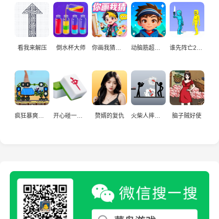
看我来解压
倒水杯大师
你画我猜真人
动脑筋超爱玩
谁先阵亡2双人
疯狂暴爽赛车手
开心碰一碰游戏
赘婿的复仇
火柴人摔炮仗
脑子贼好使