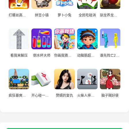
打螺丝高手益智游戏
拼豆小镇
萝卜小兔
全民吃碰消
驯龙养龙孵化高手
看我来解压
倒水杯大师
你画我猜真人
动脑筋超爱玩
谁先阵亡2双人
疯狂暴爽赛车手
开心碰一碰游戏
赘婿的复仇
火柴人摔炮仗
脑子贼好使