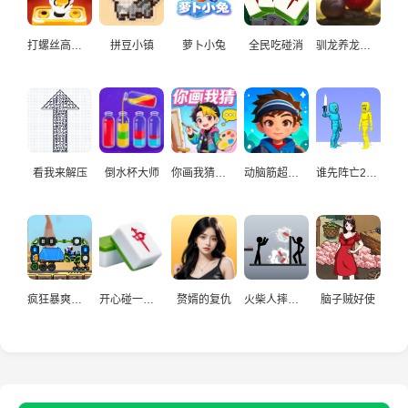
打螺丝高手益智游戏
拼豆小镇
萝卜小兔
全民吃碰消
驯龙养龙孵化高手
看我来解压
倒水杯大师
你画我猜真人
动脑筋超爱玩
谁先阵亡2双人
疯狂暴爽赛车手
开心碰一碰游戏
赘婿的复仇
火柴人摔炮仗
脑子贼好使