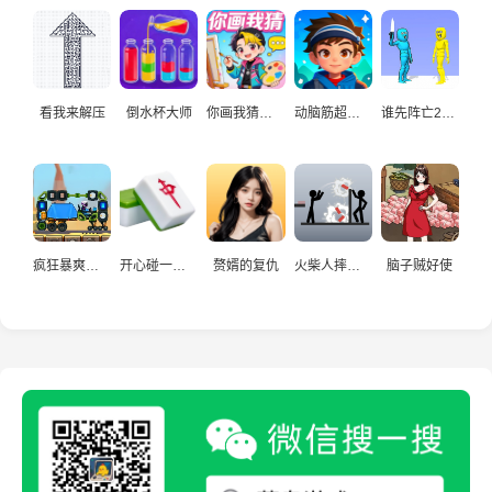
看我来解压
倒水杯大师
你画我猜真人
动脑筋超爱玩
谁先阵亡2双人
疯狂暴爽赛车手
开心碰一碰游戏
赘婿的复仇
火柴人摔炮仗
脑子贼好使