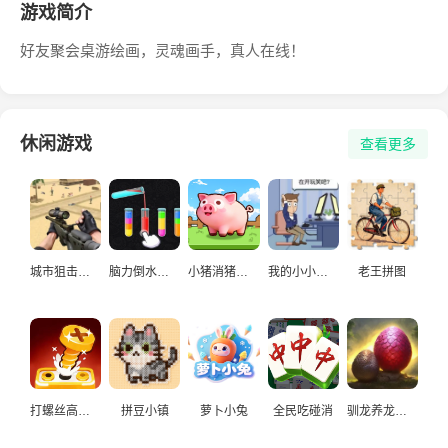
游戏简介
好友聚会桌游绘画，灵魂画手，真人在线！
休闲游戏
查看更多
城市狙击手游戏
脑力倒水挑战
小猪消猪猪游戏
我的小小人生
老王拼图
打螺丝高手益智游戏
拼豆小镇
萝卜小兔
全民吃碰消
驯龙养龙孵化高手