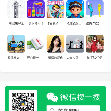
看我来解压
倒水杯大师
你画我猜真人
动脑筋超爱玩
谁先阵亡2双人
疯狂暴爽赛车手
开心碰一碰游戏
赘婿的复仇
火柴人摔炮仗
脑子贼好使