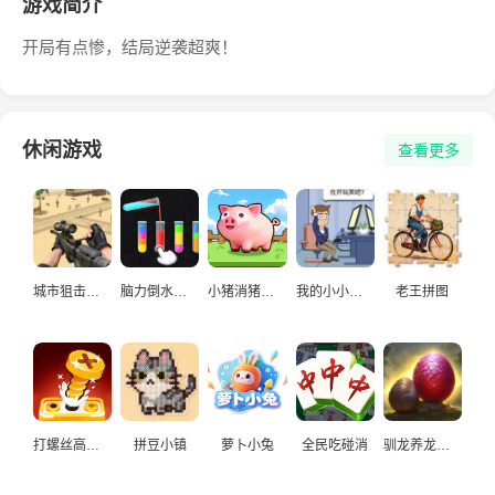
游戏简介
开局有点惨，结局逆袭超爽！
休闲游戏
查看更多
城市狙击手游戏
脑力倒水挑战
小猪消猪猪游戏
我的小小人生
老王拼图
打螺丝高手益智游戏
拼豆小镇
萝卜小兔
全民吃碰消
驯龙养龙孵化高手