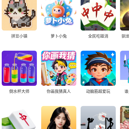
拼豆小镇
萝卜小兔
全民吃碰消
驯
倒水杯大师
你画我猜真人
动脑筋超爱玩
谁