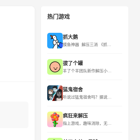
热门游戏
抓大鹅
摸鱼神器 解压三消 《抓大鹅》是青岛蓝飞互娱科技股份有限公司推出的一款休闲益智类型的游戏，该游戏平台为微信小程序，适应年龄为18+，游戏语言为中文，于2024年3月6日发行。 《抓大鹅》游戏有很多玩法，在游玩的时候是可以自由的选择自己比较喜欢的关卡的。游戏的流程是看到出现的物品时就可以直接开始点击，用户通过“购物篮子”特定背景下，找到三个一样的物品将其消除。游玩的时候遇到比较困难的地方的时候是可以点击提示的，让玩家能够获得关键的线索。 该游戏的特点是玩法众多、超多关卡、实时排名、操作简单。
拔了个罐
羊了个羊团队新作解压小游戏！~ 《拔了个罐》是一款以拔罐为主题的休闲益智小游戏，游戏融合了“拧螺丝”玩法，玩家需要将杂乱摆放的罐罐放置到对应颜色的客人身上，凑齐三个即可消除，完成关卡挑战。游戏中还有丰富的装扮、舞蹈等元素，为玩家带来全新的游戏体验。 《拔了个罐》是简游互娱推出的一款小游戏，继承了“羊了个羊”的美术风格，玩法上融合了时下火爆全球的“拧螺丝”，上线首日即空降微信小游戏榜第23名。游戏以拔罐为主题，结合了除湿气等热门话题，引发玩家情感共鸣。
猛鬼宿舍
听说过猛鬼宿舍吗？据说那里有宝藏，快去吧 《猛鬼宿舍》是一款2D塔防小游戏。游戏中玩家需躲避猎梦者的追捕，寻找适合自己的宿舍躲避，并发展经济建造炮台，抵御猎梦者。游戏中玩家只可以在房间中的空地板上进行建造，玩家点击空地板后，出现建筑菜单。游戏中玩家需要根据自己当前的经济选择性建造建筑，发现一条符合自己发展的道路。玩家需要将猎梦者猎梦者击败或者抵御至天亮方可获胜，反之猎梦者抓到玩家则玩家失败。 欢迎大家下载~如果有什么好的想法和建议还有期待，也欢迎大家在评论区留言哦！ 后续可能的计划： 启用昼夜模式/开发自走棋类淘汰玩法/开发多人合作闯关玩法/推出猛鬼视角/推出非对称对抗玩法等等~
疯狂来解压
指上游戏，趣味消除，无限解压！ 《疯狂来解压》是一款以解压为主题的益智类手游，它提供了多种有趣的解压方式，如挤压泡泡、切割肥皂、整理物品等，让玩家在轻松愉快的氛围中释放压力。游戏画面精美，色彩丰富，音效逼真，为玩家带来沉浸式的解压体验。 《疯狂来解压》是一款充满创意和挑战的休闲游戏，它结合了多种解压元素和趣味关卡，让玩家在享受解压乐趣的同时，也能锻炼自己的逻辑思维和反应能力。游戏操作简单易上手，适合所有年龄段的玩家，是放松心情、消磨时间的绝佳选择。