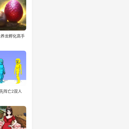
龙养龙孵化高手
先阵亡2双人