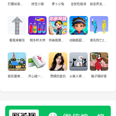
打螺丝高手益智游戏
拼豆小镇
萝卜小兔
全民吃碰消
驯龙养龙孵化高手
看我来解压
倒水杯大师
你画我猜真人
动脑筋超爱玩
谁先阵亡2双人
疯狂暴爽赛车手
开心碰一碰游戏
赘婿的复仇
火柴人摔炮仗
脑子贼好使