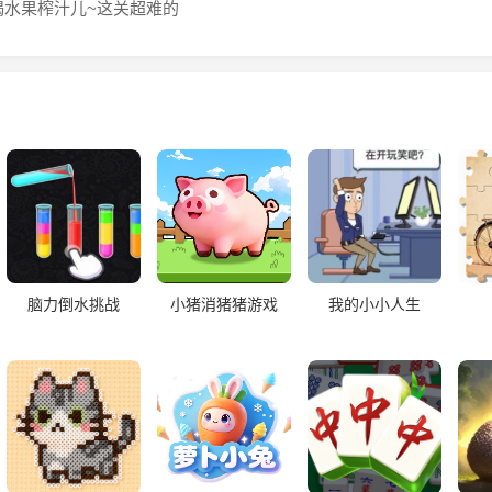
喝水果榨汁儿~这关超难的
脑力倒水挑战
小猪消猪猪游戏
我的小小人生