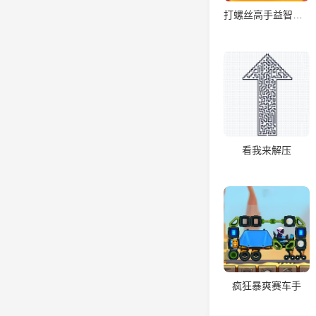
打螺丝高手益智游戏
看我来解压
疯狂暴爽赛车手