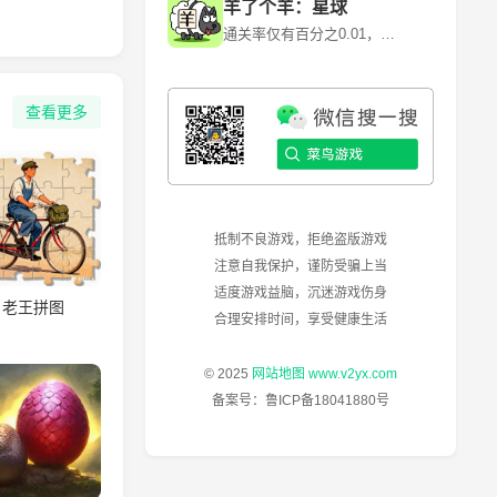
羊了个羊：星球
通关率仅有百分之0.01，快来挑战！~ 《羊了个羊》是一款卡通背景消除闯关游戏，游戏利用各种道具和提示来消除每一个关卡当中的障碍和陷阱。 《羊了个羊》是由北京简游科技有限公司开发的一款休闲益智类微信小程序游戏，于2022年6月13日正式上线。其核心玩法是通过消除关卡中的障碍和陷阱来通关，但第二关的难度极高，通关率仅为0.1%左右。
查看更多
抵制不良游戏，拒绝盗版游戏
注意自我保护，谨防受骗上当
适度游戏益脑，沉迷游戏伤身
老王拼图
合理安排时间，享受健康生活
© 2025
网站地图
www.v2yx.com
备案号：
鲁ICP备18041880号