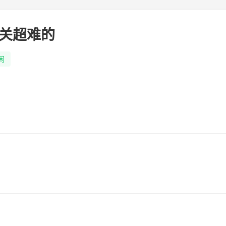
关超难的
闲