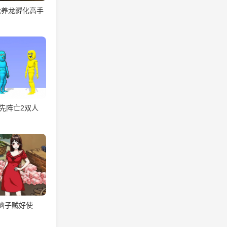
龙养龙孵化高手
先阵亡2双人
脑子贼好使