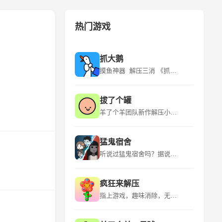
热门游戏
抓大鹅
摸鱼神器 解压三消 《抓大鹅》是青岛蓝飞互娱科技股份有限公司推出的一款休闲益智类型的游戏，该游戏平台为微信小程序，适应年龄为18+，游戏语言为中文，于2024年3月6日发行。 《抓大鹅》游戏有很多玩法，在游玩的时候是可以自由的选择自己比较喜欢的关卡的。游戏的流程是看到出现的物品时就可以直接开始点击，用户通过“购物篮子”特定背景下，找到三个一样的物品将其消除。游玩的时候遇到比较困难的地方的时候是可以点击提示的，让玩家能够获得关键的线索。 该游戏的特点是玩法众多、超多关卡、实时排名、操作简单。
拔了个罐
羊了个羊团队新作解压小游戏！~ 《拔了个罐》是一款以拔罐为主题的休闲益智小游戏，游戏融合了“拧螺丝”玩法，玩家需要将杂乱摆放的罐罐放置到对应颜色的客人身上，凑齐三个即可消除，完成关卡挑战。游戏中还有丰富的装扮、舞蹈等元素，为玩家带来全新的游戏体验。 《拔了个罐》是简游互娱推出的一款小游戏，继承了“羊了个羊”的美术风格，玩法上融合了时下火爆全球的“拧螺丝”，上线首日即空降微信小游戏榜第23名。游戏以拔罐为主题，结合了除湿气等热门话题，引发玩家情感共鸣。
猛鬼宿舍
听说过猛鬼宿舍吗？据说那里有宝藏，快去吧 《猛鬼宿舍》是一款2D塔防小游戏。游戏中玩家需躲避猎梦者的追捕，寻找适合自己的宿舍躲避，并发展经济建造炮台，抵御猎梦者。游戏中玩家只可以在房间中的空地板上进行建造，玩家点击空地板后，出现建筑菜单。游戏中玩家需要根据自己当前的经济选择性建造建筑，发现一条符合自己发展的道路。玩家需要将猎梦者猎梦者击败或者抵御至天亮方可获胜，反之猎梦者抓到玩家则玩家失败。 欢迎大家下载~如果有什么好的想法和建议还有期待，也欢迎大家在评论区留言哦！ 后续可能的计划： 启用昼夜模式/开发自走棋类淘汰玩法/开发多人合作闯关玩法/推出猛鬼视角/推出非对称对抗玩法等等~
疯狂来解压
指上游戏，趣味消除，无限解压！ 《疯狂来解压》是一款以解压为主题的益智类手游，它提供了多种有趣的解压方式，如挤压泡泡、切割肥皂、整理物品等，让玩家在轻松愉快的氛围中释放压力。游戏画面精美，色彩丰富，音效逼真，为玩家带来沉浸式的解压体验。 《疯狂来解压》是一款充满创意和挑战的休闲游戏，它结合了多种解压元素和趣味关卡，让玩家在享受解压乐趣的同时，也能锻炼自己的逻辑思维和反应能力。游戏操作简单易上手，适合所有年龄段的玩家，是放松心情、消磨时间的绝佳选择。