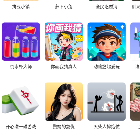
拼豆小镇
萝卜小兔
全民吃碰消
驯
倒水杯大师
你画我猜真人
动脑筋超爱玩
谁
开心碰一碰游戏
赘婿的复仇
火柴人摔炮仗