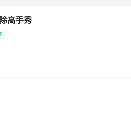
除高手秀
闲