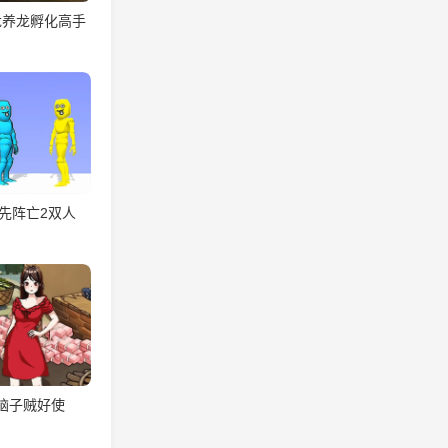
龙养龙孵化高手
先阵亡2双人
脑子贼好使