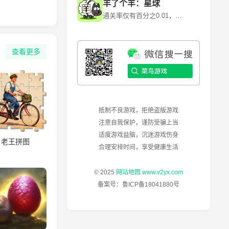
羊了个羊：星球
通关率仅有百分之0.01，快来挑战！~ 《羊了个羊》是一款卡通背景消除闯关游戏，游戏利用各种道具和提示来消除每一个关卡当中的障碍和陷阱。 《羊了个羊》是由北京简游科技有限公司开发的一款休闲益智类微信小程序游戏，于2022年6月13日正式上线。其核心玩法是通过消除关卡中的障碍和陷阱来通关，但第二关的难度极高，通关率仅为0.1%左右。
查看更多
抵制不良游戏，拒绝盗版游戏
注意自我保护，谨防受骗上当
适度游戏益脑，沉迷游戏伤身
老王拼图
合理安排时间，享受健康生活
© 2025
网站地图
www.v2yx.com
备案号：
鲁ICP备18041880号