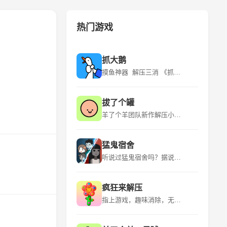
热门游戏
抓大鹅
摸鱼神器 解压三消 《抓大鹅》是青岛蓝飞互娱科技股份有限公司推出的一款休闲益智类型的游戏，该游戏平台为微信小程序，适应年龄为18+，游戏语言为中文，于2024年3月6日发行。 《抓大鹅》游戏有很多玩法，在游玩的时候是可以自由的选择自己比较喜欢的关卡的。游戏的流程是看到出现的物品时就可以直接开始点击，用户通过“购物篮子”特定背景下，找到三个一样的物品将其消除。游玩的时候遇到比较困难的地方的时候是可以点击提示的，让玩家能够获得关键的线索。 该游戏的特点是玩法众多、超多关卡、实时排名、操作简单。
拔了个罐
羊了个羊团队新作解压小游戏！~ 《拔了个罐》是一款以拔罐为主题的休闲益智小游戏，游戏融合了“拧螺丝”玩法，玩家需要将杂乱摆放的罐罐放置到对应颜色的客人身上，凑齐三个即可消除，完成关卡挑战。游戏中还有丰富的装扮、舞蹈等元素，为玩家带来全新的游戏体验。 《拔了个罐》是简游互娱推出的一款小游戏，继承了“羊了个羊”的美术风格，玩法上融合了时下火爆全球的“拧螺丝”，上线首日即空降微信小游戏榜第23名。游戏以拔罐为主题，结合了除湿气等热门话题，引发玩家情感共鸣。
猛鬼宿舍
听说过猛鬼宿舍吗？据说那里有宝藏，快去吧 《猛鬼宿舍》是一款2D塔防小游戏。游戏中玩家需躲避猎梦者的追捕，寻找适合自己的宿舍躲避，并发展经济建造炮台，抵御猎梦者。游戏中玩家只可以在房间中的空地板上进行建造，玩家点击空地板后，出现建筑菜单。游戏中玩家需要根据自己当前的经济选择性建造建筑，发现一条符合自己发展的道路。玩家需要将猎梦者猎梦者击败或者抵御至天亮方可获胜，反之猎梦者抓到玩家则玩家失败。 欢迎大家下载~如果有什么好的想法和建议还有期待，也欢迎大家在评论区留言哦！ 后续可能的计划： 启用昼夜模式/开发自走棋类淘汰玩法/开发多人合作闯关玩法/推出猛鬼视角/推出非对称对抗玩法等等~
疯狂来解压
指上游戏，趣味消除，无限解压！ 《疯狂来解压》是一款以解压为主题的益智类手游，它提供了多种有趣的解压方式，如挤压泡泡、切割肥皂、整理物品等，让玩家在轻松愉快的氛围中释放压力。游戏画面精美，色彩丰富，音效逼真，为玩家带来沉浸式的解压体验。 《疯狂来解压》是一款充满创意和挑战的休闲游戏，它结合了多种解压元素和趣味关卡，让玩家在享受解压乐趣的同时，也能锻炼自己的逻辑思维和反应能力。游戏操作简单易上手，适合所有年龄段的玩家，是放松心情、消磨时间的绝佳选择。