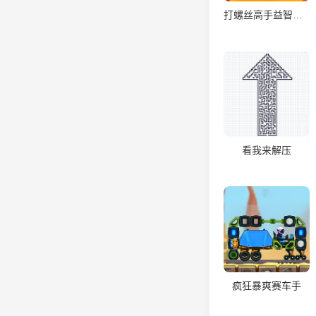
打螺丝高手益智游戏
看我来解压
疯狂暴爽赛车手