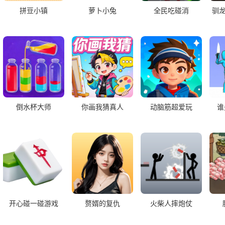
拼豆小镇
萝卜小兔
全民吃碰消
驯
倒水杯大师
你画我猜真人
动脑筋超爱玩
谁
开心碰一碰游戏
赘婿的复仇
火柴人摔炮仗