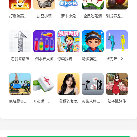
打螺丝高手益智游戏
拼豆小镇
萝卜小兔
全民吃碰消
驯龙养龙孵化高手
看我来解压
倒水杯大师
你画我猜真人
动脑筋超爱玩
谁先阵亡2双人
疯狂暴爽赛车手
开心碰一碰游戏
赘婿的复仇
火柴人摔炮仗
脑子贼好使