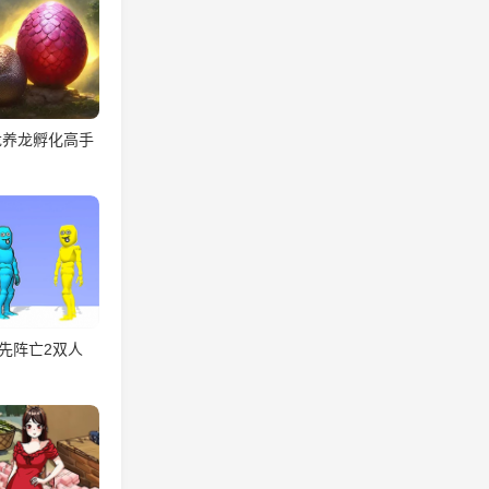
龙养龙孵化高手
先阵亡2双人