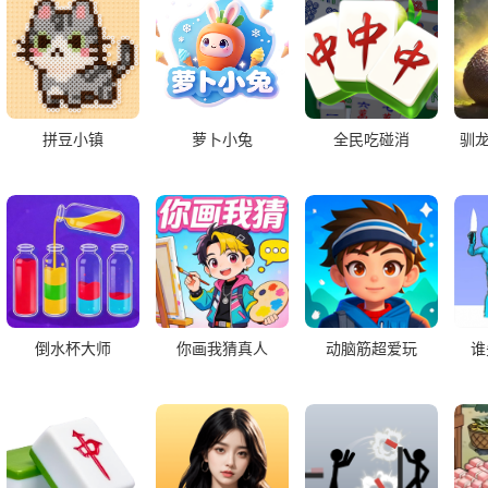
拼豆小镇
萝卜小兔
全民吃碰消
驯
倒水杯大师
你画我猜真人
动脑筋超爱玩
谁