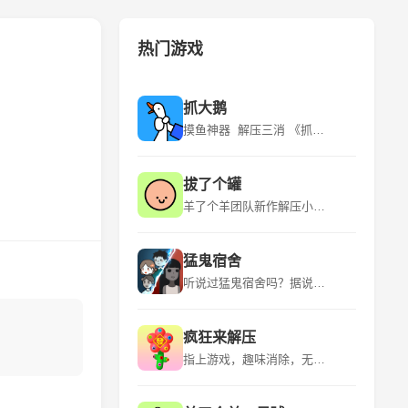
热门游戏
抓大鹅
摸鱼神器 解压三消 《抓大鹅》是青岛蓝飞互娱科技股份有限公司推出的一款休闲益智类型的游戏，该游戏平台为微信小程序，适应年龄为18+，游戏语言为中文，于2024年3月6日发行。 《抓大鹅》游戏有很多玩法，在游玩的时候是可以自由的选择自己比较喜欢的关卡的。游戏的流程是看到出现的物品时就可以直接开始点击，用户通过“购物篮子”特定背景下，找到三个一样的物品将其消除。游玩的时候遇到比较困难的地方的时候是可以点击提示的，让玩家能够获得关键的线索。 该游戏的特点是玩法众多、超多关卡、实时排名、操作简单。
拔了个罐
羊了个羊团队新作解压小游戏！~ 《拔了个罐》是一款以拔罐为主题的休闲益智小游戏，游戏融合了“拧螺丝”玩法，玩家需要将杂乱摆放的罐罐放置到对应颜色的客人身上，凑齐三个即可消除，完成关卡挑战。游戏中还有丰富的装扮、舞蹈等元素，为玩家带来全新的游戏体验。 《拔了个罐》是简游互娱推出的一款小游戏，继承了“羊了个羊”的美术风格，玩法上融合了时下火爆全球的“拧螺丝”，上线首日即空降微信小游戏榜第23名。游戏以拔罐为主题，结合了除湿气等热门话题，引发玩家情感共鸣。
猛鬼宿舍
听说过猛鬼宿舍吗？据说那里有宝藏，快去吧 《猛鬼宿舍》是一款2D塔防小游戏。游戏中玩家需躲避猎梦者的追捕，寻找适合自己的宿舍躲避，并发展经济建造炮台，抵御猎梦者。游戏中玩家只可以在房间中的空地板上进行建造，玩家点击空地板后，出现建筑菜单。游戏中玩家需要根据自己当前的经济选择性建造建筑，发现一条符合自己发展的道路。玩家需要将猎梦者猎梦者击败或者抵御至天亮方可获胜，反之猎梦者抓到玩家则玩家失败。 欢迎大家下载~如果有什么好的想法和建议还有期待，也欢迎大家在评论区留言哦！ 后续可能的计划： 启用昼夜模式/开发自走棋类淘汰玩法/开发多人合作闯关玩法/推出猛鬼视角/推出非对称对抗玩法等等~
疯狂来解压
指上游戏，趣味消除，无限解压！ 《疯狂来解压》是一款以解压为主题的益智类手游，它提供了多种有趣的解压方式，如挤压泡泡、切割肥皂、整理物品等，让玩家在轻松愉快的氛围中释放压力。游戏画面精美，色彩丰富，音效逼真，为玩家带来沉浸式的解压体验。 《疯狂来解压》是一款充满创意和挑战的休闲游戏，它结合了多种解压元素和趣味关卡，让玩家在享受解压乐趣的同时，也能锻炼自己的逻辑思维和反应能力。游戏操作简单易上手，适合所有年龄段的玩家，是放松心情、消磨时间的绝佳选择。