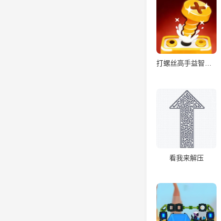
打螺丝高手益智游戏
看我来解压