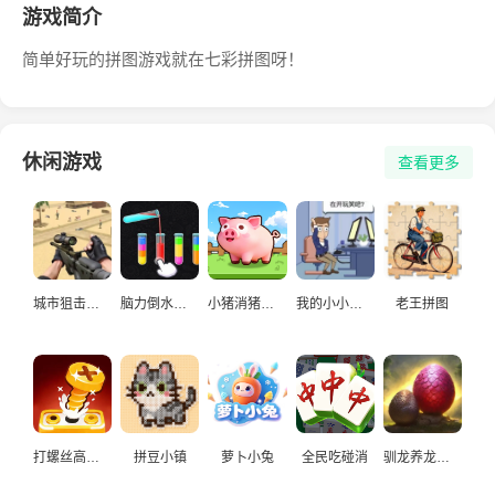
游戏简介
简单好玩的拼图游戏就在七彩拼图呀！
休闲游戏
查看更多
城市狙击手游戏
脑力倒水挑战
小猪消猪猪游戏
我的小小人生
老王拼图
打螺丝高手益智游戏
拼豆小镇
萝卜小兔
全民吃碰消
驯龙养龙孵化高手