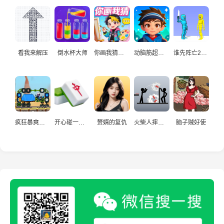
看我来解压
倒水杯大师
你画我猜真人
动脑筋超爱玩
谁先阵亡2双人
疯狂暴爽赛车手
开心碰一碰游戏
赘婿的复仇
火柴人摔炮仗
脑子贼好使