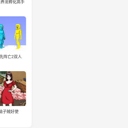
龙养龙孵化高手
先阵亡2双人
脑子贼好使