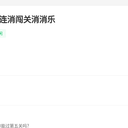
连消闯关消消乐
闲
你能过第五关吗？