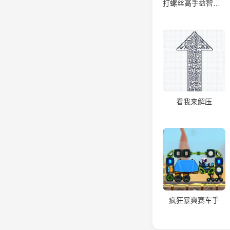
打螺丝高手益智游戏
看我来解压
疯狂暴爽赛车手