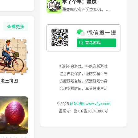
羊了个羊：星球
通关率仅有百分之0.01，快来挑战！~ 《羊了个羊》是一款卡通背景消除闯关游戏，游戏利用各种道具和提示来消除每一个关卡当中的障碍和陷阱。 《羊了个羊》是由北京简游科技有限公司开发的一款休闲益智类微信小程序游戏，于2022年6月13日正式上线。其核心玩法是通过消除关卡中的障碍和陷阱来通关，但第二关的难度极高，通关率仅为0.1%左右。
查看更多
抵制不良游戏，拒绝盗版游戏
注意自我保护，谨防受骗上当
老王拼图
适度游戏益脑，沉迷游戏伤身
合理安排时间，享受健康生活
© 2025
网站地图
www.v2yx.com
备案号：
鲁ICP备18041880号