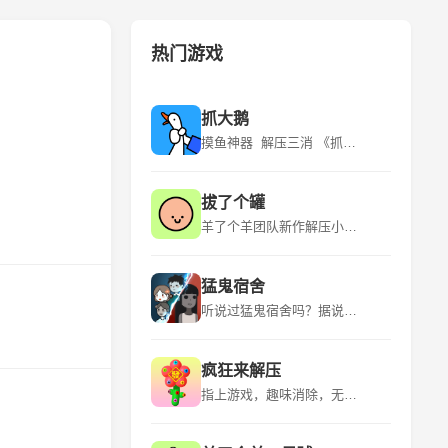
热门游戏
抓大鹅
摸鱼神器 解压三消 《抓大鹅》是青岛蓝飞互娱科技股份有限公司推出的一款休闲益智类型的游戏，该游戏平台为微信小程序，适应年龄为18+，游戏语言为中文，于2024年3月6日发行。 《抓大鹅》游戏有很多玩法，在游玩的时候是可以自由的选择自己比较喜欢的关卡的。游戏的流程是看到出现的物品时就可以直接开始点击，用户通过“购物篮子”特定背景下，找到三个一样的物品将其消除。游玩的时候遇到比较困难的地方的时候是可以点击提示的，让玩家能够获得关键的线索。 该游戏的特点是玩法众多、超多关卡、实时排名、操作简单。
拔了个罐
羊了个羊团队新作解压小游戏！~ 《拔了个罐》是一款以拔罐为主题的休闲益智小游戏，游戏融合了“拧螺丝”玩法，玩家需要将杂乱摆放的罐罐放置到对应颜色的客人身上，凑齐三个即可消除，完成关卡挑战。游戏中还有丰富的装扮、舞蹈等元素，为玩家带来全新的游戏体验。 《拔了个罐》是简游互娱推出的一款小游戏，继承了“羊了个羊”的美术风格，玩法上融合了时下火爆全球的“拧螺丝”，上线首日即空降微信小游戏榜第23名。游戏以拔罐为主题，结合了除湿气等热门话题，引发玩家情感共鸣。
猛鬼宿舍
听说过猛鬼宿舍吗？据说那里有宝藏，快去吧 《猛鬼宿舍》是一款2D塔防小游戏。游戏中玩家需躲避猎梦者的追捕，寻找适合自己的宿舍躲避，并发展经济建造炮台，抵御猎梦者。游戏中玩家只可以在房间中的空地板上进行建造，玩家点击空地板后，出现建筑菜单。游戏中玩家需要根据自己当前的经济选择性建造建筑，发现一条符合自己发展的道路。玩家需要将猎梦者猎梦者击败或者抵御至天亮方可获胜，反之猎梦者抓到玩家则玩家失败。 欢迎大家下载~如果有什么好的想法和建议还有期待，也欢迎大家在评论区留言哦！ 后续可能的计划： 启用昼夜模式/开发自走棋类淘汰玩法/开发多人合作闯关玩法/推出猛鬼视角/推出非对称对抗玩法等等~
疯狂来解压
指上游戏，趣味消除，无限解压！ 《疯狂来解压》是一款以解压为主题的益智类手游，它提供了多种有趣的解压方式，如挤压泡泡、切割肥皂、整理物品等，让玩家在轻松愉快的氛围中释放压力。游戏画面精美，色彩丰富，音效逼真，为玩家带来沉浸式的解压体验。 《疯狂来解压》是一款充满创意和挑战的休闲游戏，它结合了多种解压元素和趣味关卡，让玩家在享受解压乐趣的同时，也能锻炼自己的逻辑思维和反应能力。游戏操作简单易上手，适合所有年龄段的玩家，是放松心情、消磨时间的绝佳选择。