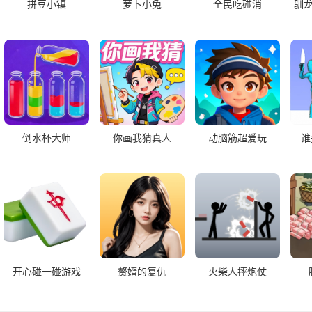
拼豆小镇
萝卜小兔
全民吃碰消
驯
倒水杯大师
你画我猜真人
动脑筋超爱玩
谁
开心碰一碰游戏
赘婿的复仇
火柴人摔炮仗