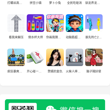
打螺丝高手益智游戏
拼豆小镇
萝卜小兔
全民吃碰消
驯龙养龙孵化高手
看我来解压
倒水杯大师
你画我猜真人
动脑筋超爱玩
谁先阵亡2双人
疯狂暴爽赛车手
开心碰一碰游戏
赘婿的复仇
火柴人摔炮仗
脑子贼好使