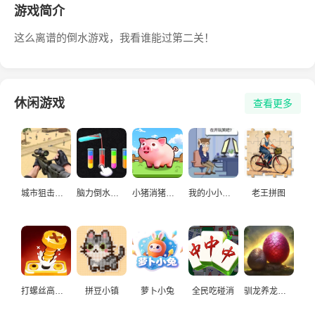
游戏简介
这么离谱的倒水游戏，我看谁能过第二关！
休闲游戏
查看更多
城市狙击手游戏
脑力倒水挑战
小猪消猪猪游戏
我的小小人生
老王拼图
打螺丝高手益智游戏
拼豆小镇
萝卜小兔
全民吃碰消
驯龙养龙孵化高手