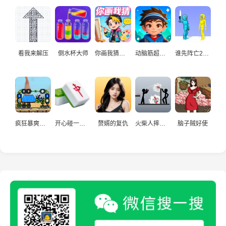
看我来解压
倒水杯大师
你画我猜真人
动脑筋超爱玩
谁先阵亡2双人
疯狂暴爽赛车手
开心碰一碰游戏
赘婿的复仇
火柴人摔炮仗
脑子贼好使